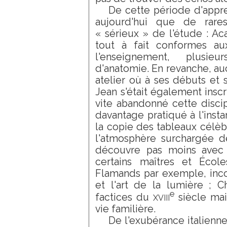
De cette période d'appre
aujourd'hui que de rare
« sérieux » de l'étude : Ac
tout à fait conformes aux
l'enseignement, plusie
d'anatomie. En revanche, au
atelier où à ses débuts et 
Jean s'était également inscri
vite abandonné cette discipl
davantage pratiqué à l'inst
la copie des tableaux célè
l'atmosphère surchargée de
découvre pas moins avec é
certains maîtres et École
Flamands par exemple, inco
et l'art de la lumière ; C
e
xviii
factices du
siècle mai
vie familière.
De l'exubérance italienne