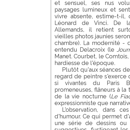
et sensuel, ses nus volup
paysages lumineux et sent
vivre absente, estime-t-i
Léonard de Vinci. De la
Allemands, il retient sur
vieilles photos jaunies sero
chambre). La modernité - do
entendu Delacroix (le
Jour
Manet. Courbet, le Comtois, 
hardiesse de l'époque.
Plutôt qu'aux séances de
regard de peintre s'exerce 
si vivantes du Paris B
promeneuses, flâneurs à la 
de la vie nocturne (
Le Fia
expressionniste que narrativ
L'observation, dans c
d'humour. Ce qui permet d'
une série de dessins ou p
suggestives, fustigeant les