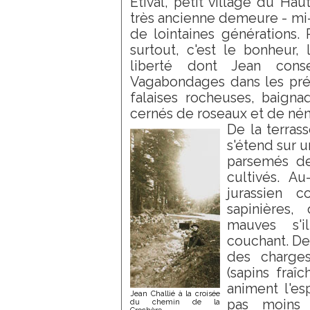
Étival, petit village du Ha
très ancienne demeure - mi
de lointaines générations. 
surtout, c'est le bonheur,
liberté dont Jean conse
Vagabondages dans les prés
falaises rocheuses, baignad
cernés de roseaux et de nén
De la terrass
s'étend sur 
parsemés d
cultivés. Au
jurassien 
sapinières,
mauves s'i
couchant. Des
des charge
(sapins fraî
animent l'esp
Jean Challié à la croisée
pas moins 
du chemin de la