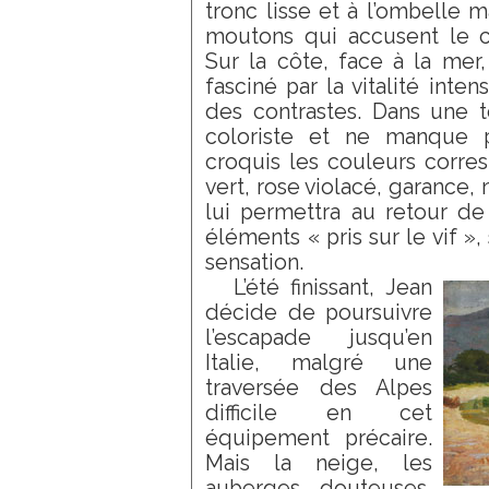
tronc lisse et à l’ombelle m
moutons qui accusent le ca
Sur la côte, face à la mer, 
fasciné par la vitalité inte
des contrastes. Dans une te
coloriste et ne manque p
croquis les couleurs corre
vert, rose violacé, garance, n
lui permettra au retour de
éléments « pris sur le vif »,
sensation.
L’été finissant, Jean
décide de poursuivre
l’escapade jusqu’en
Italie, malgré une
traversée des Alpes
difficile en cet
équipement précaire.
Mais la neige, les
auberges douteuses,