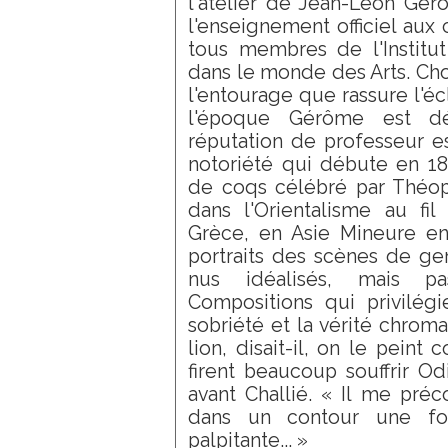
l'atelier de Jean-Léon Gé
l'enseignement officiel aux
tous membres de l'Institut
dans le monde des Arts. Cho
l'entourage que rassure l'é
l'époque Gérôme est déj
réputation de professeur e
notoriété qui débute en 1
de coqs célébré par Théoph
dans l'Orientalisme au f
Grèce, en Asie Mineure en 
portraits des scènes de gen
nus idéalisés, mais pa
Compositions qui privilégi
sobriété et la vérité chrom
lion, disait-il, on le peint
firent beaucoup souffrir O
avant Challié. « Il me préco
dans un contour une fo
palpitante... »