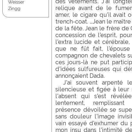
des vêtements. J'ai long
Weisser
relique avant de le fumer
Zingg
amer, le cigare qu'il avait
trench-coat. …Jean le maître 
de la fête. Jean le frère de 
concession de l'esprit, pou
l'extra lucide et cérébrale
que ne fût fait, l'épouse
compagnon de chevalets sur
ces jours-là ne put partici
d'idées sulfureuses qui déf
annonçaient Dada.
J'ai souvent arpenté 
silencieuse et figée à leur
l'absent qui s'est révélée
lentement, remplissant 
présence dévoilée se super
sans douleur l'image invis
vain essayé d'exhumer du pa
mon insu dans l'intimité d