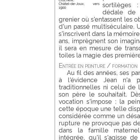
Crochère,
sortilèges
Châtel-de-Joux, vers
1900
dédale de 
grenier où s'entassent les o
d'un passé multiséculaire.
s'inscrivent dans la mémoire
ans, imprègnent son imaginat
il sera en mesure de trans
toiles la magie des premièr
Entrée en peinture / formation
Au fil des années, ses pa
à l'évidence Jean n'a 
traditionnelles ni celui de 
son père le souhaitait. Dè
vocation s'impose : la pei
cette époque une telle dispos
considérée comme un désast
rupture ne provoque pas de 
dans la famille maternel
intégrée, qu'il s'agisse d