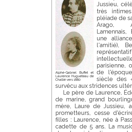
Jussieu, cél
très intim
pléiade de sa
Arago, A
Lamennais, 
une allianc
l'amitié), 
représentati
intellect
parisienne, 
de l'époqu
Alphé-Gabriel Buffet et
Laurence Hugueteau de
siècle des 
Challié vers 1880
survécu aux stridences ultér
Le père de Laurence, Édou
de marine, grand bourlin
mère, Laure de Jussieu, ap
prometteurs, cesse d'écri
filles : Laurence, née à Pas
cadette de 5 ans. La musiq