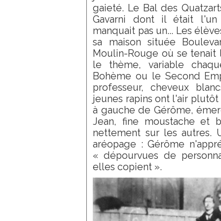
gaieté. Le Bal des Quatzar
Gavarni dont il était l'un
manquait pas un... Les élèv
sa maison située Bouleva
Moulin-Rouge où se tenait la
le thème, variable chaq
Bohème ou le Second Empi
professeur, cheveux blanc
jeunes rapins ont l'air plutô
à gauche de Gérôme, émerg
Jean, fine moustache et b
nettement sur les autres.
aréopage : Gérôme n'appréc
« dépourvues de personnali
elles copient ».