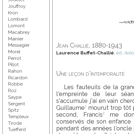
Jouffroy
Kron
Lombard
Lomont
Macabrey
Mainier
Jean Challié
, 1880-1943
Messagier
Morel
Laurence Buffet-Challié
,
éd.
Aré
Perrot
Pillot
Rahon
Une leçon d'intemporalité
Ricardon
Robbe
Les fauteuils de la gran
Roz
l'empreinte de leur séan
Saype
s'accumule j'ai en vain cher
Sergent
1
Guillaume
mourut trop tôt p
Spitz
2
second, Francis
me donna
Templeux
conservés de son enfance e
Tirode
pendant des années l'oncle pu
Tuefferd