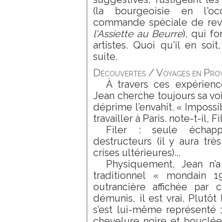
(la bourgeoisie en l'oc
commande spéciale de revu
l'Assiette au Beurre
), qui f
artistes. Quoi qu'il en soit
suite.
Découvertes / Voyages en Prove
À travers ces expérienc
Jean cherche toujours sa voie
déprime l’envahit. « Impossi
travailler à Paris. note-t-il, F
Filer : seule échap
destructeurs (il y aura trè
crises ultérieures)...
Physiquement, Jean n’
traditionnel « mondain 
outrancière affichée par c
démunis, il est vrai. Plutôt 
s’est lui-même représenté ; 
chevelure noire et bouclée 