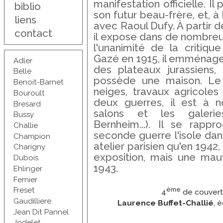
manifestation officielle. Il
biblio
son futur beau-frère, et, à
liens
avec Raoul Dufy. À partir d
contact
il expose dans de nombreux 
l'unanimité de la critique (
Gazé en 1915, il emménage à
Adler
des plateaux jurassiens,
Belle
possède une maison. Le J
Benoit-Barnet
neiges, travaux agricoles 
Bouroult
deux guerres, il est à 
Bresard
salons et les galeries
Bussy
Bernheim...). Il se rappr
Challie
seconde guerre l'isole dans
Champion
atelier parisien qu'en 1942
Charigny
exposition, mais une mau
Dubois
1943.
Ehlinger
Fernier
ème
Freset
4
de couvertu
Gaudilliere
Laurence Buffet-Challié
, 
Jean Dit Pannel
Jodelet