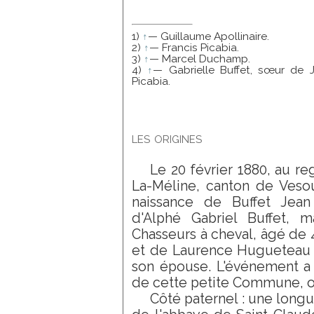
1)
↑
— Guillaume Apollinaire.
2)
↑
— Francis Picabia.
3)
↑
— Marcel Duchamp.
4)
↑
— Gabrielle Buffet, sœur de 
Picabia.
les origines
Le 20 février 1880, au reg
La-Méline, canton de Vesoul
naissance de Buffet Jean 
d'Alphé Gabriel Buffet, m
Chasseurs à cheval, âgé de 4
et de Laurence Hugueteau d
son épouse. L'événement a 
de cette petite Commune, où
Côté paternel : une longu