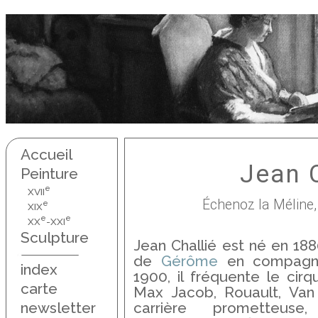
Accueil
Jean C
Peinture
e
XVII
Échenoz la Méline,
e
XIX
e
e
XX
-XXI
Sculpture
Jean Challié est né en 1880.
de
Gérôme
en compagni
index
1900, il fréquente le cir
carte
Max Jacob, Rouault, Van
newsletter
carrière prometteus