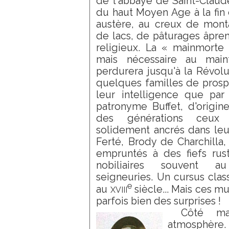
de l'abbaye de Saint-Claude,
du haut Moyen Age à la fin 
austère, au creux de mont
de lacs, de pâturages âprem
religieux. La « mainmorte
mais nécessaire au main
perdurera jusqu'à la Révol
quelques familles de prospér
leur intelligence que par 
patronyme Buffet, d'origine 
des générations ceux d
solidement ancrés dans leu
Ferté, Brody de Charchilla
empruntés à des fiefs rust
nobiliaires souvent au
seigneuries. Un cursus clas
e
xviii
au
siècle... Mais ces m
parfois bien des surprises !
Côté ma
atmosphère.