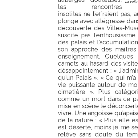
La voile
les rencontres
insolites ne l’effraient pas, a
plonge avec allégresse dans 
découverte des Villes-Musée
suscite pas l’enthousiasme 
des palais et l’accumulati
son approche des maîtres ;
enseignement. Quelques n
carnets au hasard des visi
désappointement : « J’admir
qu’un Palais ». « Ce qui m’a f
vie puissante autour de moi.
cimetière ». Plus catégor
comme un mort dans ce pays 
mise en scène le déconcert
vivre. Une angoisse qu’apais
de la nature : « Plus elle es
est déserte, moins je me sen
relève sans doute du tem