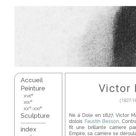
Accueil
Victor
Peinture
e
XVII
(1827-1
e
XIX
e
e
XX
-XXI
Sculpture
Né à Dole en 1827, Victor Ma
dolois
Faustin Besson
. Contr
fit une brillante carriere 
index
Empire, sa carrière se dérou