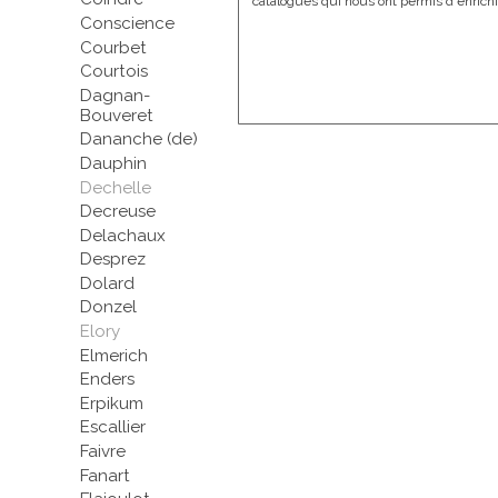
catalogues qui nous ont permis d'enrichi
Conscience
Courbet
Courtois
Dagnan-
Bouveret
Dananche (de)
Dauphin
Dechelle
Decreuse
Delachaux
Desprez
Dolard
Donzel
Elory
Elmerich
Enders
Erpikum
Escallier
Faivre
Fanart