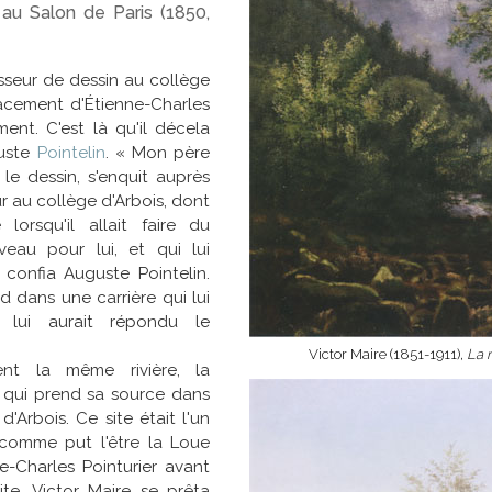
s au Salon de Paris (1850,
sseur de dessin au collège
acement d'Étienne-Charles
nt. C'est là qu'il décela
guste
Pointelin
. « Mon père
le dessin, s'enquit auprès
r au collège d'Arbois, dont
lorsqu'il allait faire du
eau pour lui, et qui lui
 confia Auguste Pointelin.
 dans une carrière qui lui
 lui aurait répondu le
Victor Maire (1851-1911),
La 
nt la même rivière, la
, qui prend sa source dans
'Arbois. Ce site était l'un
, comme put l'être la Loue
-Charles Pointurier avant
ite, Victor Maire se prêta