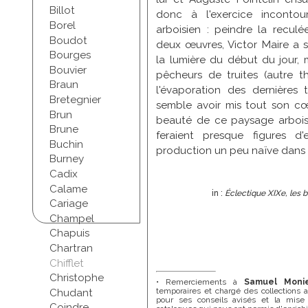
Billot
donc à l'exercice incontou
Borel
arboisien : peindre la recul
Boudot
deux œuvres, Victor Maire a 
Bourges
la lumière du début du jour, 
Bouvier
pêcheurs de truites (autre t
Braun
l'évaporation des dernières 
Bretegnier
semble avoir mis tout son cœu
Brun
beauté de ce paysage arboisi
Brune
feraient presque figures d
Buchin
production un peu naïve dans
Burney
Cadix
Calame
in :
Éclectique XIXe, les 
Cariage
Champel
Chapuis
Chartran
Chifflet
Christophe
• Remerciements à
Samuel Moni
temporaires et chargé des collections
Chudant
pour ses conseils avisés et la mise 
Coindre