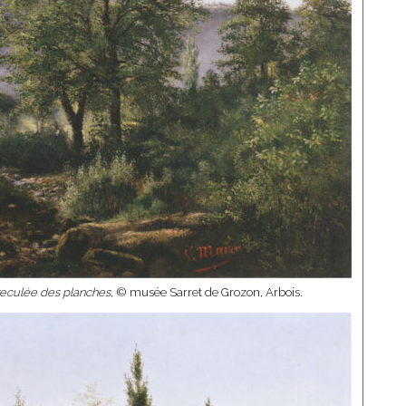
reculée des planches
, © musée Sarret de Grozon, Arbois.