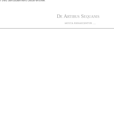
r très sensiblement cette entrée.
De Artibus Sequanis