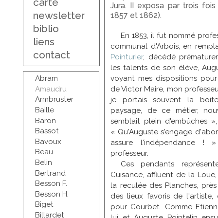
carte
Jura. II exposa par trois foi
newsletter
1857 et 1862).
biblio
En 1853, il fut nommé profe
liens
communal d'Arbois, en rempl
contact
Pointurier
, décédé prématureme
les talents de son élève, Au
Abram
voyant mes dispositions pour 
Amaudru
de Victor Maire, mon professeu
Armbruster
je portais souvent la boite 
Baille
paysage, de ce métier, nouv
Baron
semblait plein d'embûches »,
Bassot
« Qu'Auguste s'engage d'abord
Bavoux
assure l'indépendance ! »
Beau
professeur.
Belin
Ces pendants représente
Bertrand
Cuisance, affluent de la Loue
Besson F.
la reculée des Planches, près d
Besson H.
des lieux favoris de l'artiste
Biget
pour Courbet. Comme Etienne
Billardet
lui et Auguste Pointelin ensu