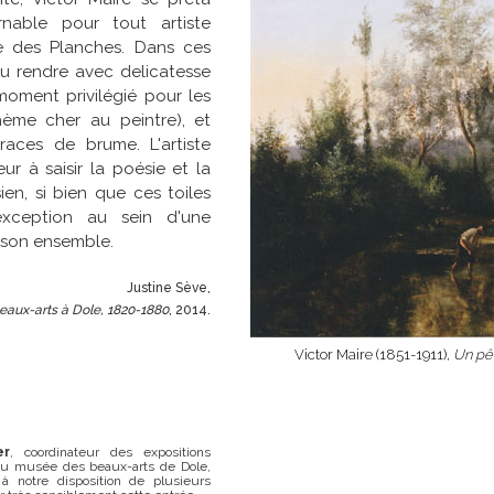
rnable pour tout artiste
ée des Planches. Dans ces
su rendre avec delicatesse
moment privilégié pour les
hème cher au peintre), et
traces de brume. L'artiste
r à saisir la poésie et la
en, si bien que ces toiles
'exception au sein d'une
 son ensemble.
Justine Sève,
beaux-arts à Dole, 1820-1880
, 2014.
Victor Maire (1851-1911),
Un pê
er
, coordinateur des expositions
 au musée des beaux-arts de Dole,
à notre disposition de plusieurs