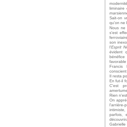
moderni
liminaire
marsienn
Sait-on
v
qu'on ne 
Nous ne 
s'est eff
ferroviai
son inexo
l'
Esprit 
évident 
bénéfice 
favorable
Francis 
conscient 
Il resta p
En fut-il
C'est p
amertume 
Rien n'es
On appréc
l'arrière-
intimist
parfois,
découvr
Gabrielle