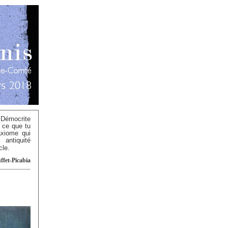
 Démocrite
t ce que tu
axiome qui
antiquité
cle.
ffet-Picabia