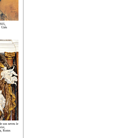
1925,
, Uzès
de son neveu le
visi,
la, Rome.