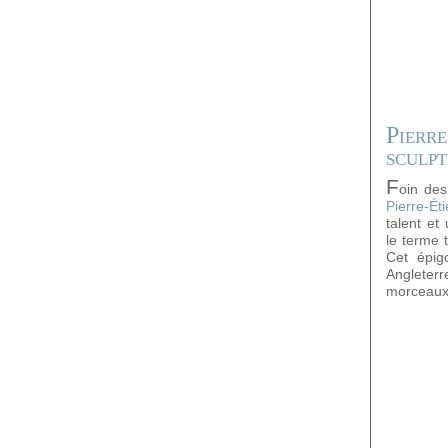
Pierr
sculpt
F
oin des
Pierre-É
talent et
le terme t
Cet épig
Angleter
morceaux 