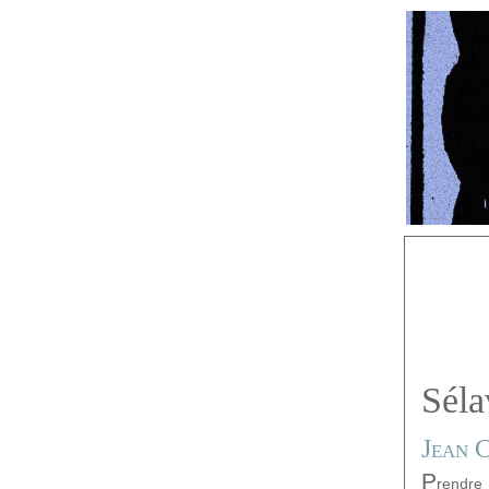
Séla
Jean C
P
rendr