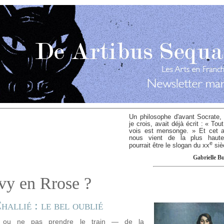
Un philosophe d'avant Socrate,
je crois, avait déjà écrit : « Tou
vois est mensonge. » Et cet 
nous vient de la plus haute 
e
pourrait être le slogan du
xx
siè
Gabrielle Bu
vy en Rrose ?
hallié : le bel oublié
e ou ne pas prendre le train — de la