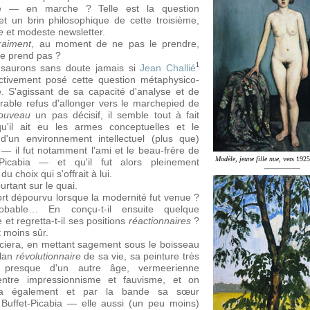
té — en marche ? Telle est la question
 et un brin philosophique de cette troisième
,
e
et modeste newsletter.
raiment
, au moment de ne pas le prendre,
le prend pas ?
1
saurons sans doute jamais si
Jean Challié
ectivement posé cette question métaphysico-
re. S'agissant de sa capacité d'analyse et de
rable refus d'allonger vers le marchepied de
Nouveau
un pas décisif, il semble tout à fait
qu'il ait eu les armes conceptuelles et le
d'un environnement intellectuel (plus que)
 — il fut notamment l'ami et le beau-frère de
Modèle, jeune fille nue
, vers 1925
Picabia — et qu'il fut alors pleinement
du choix qui s'offrait à lui.
ourtant sur le quai.
 fort dépourvu lorsque la modernité fut venue ?
robable… En conçu-t-il ensuite quelque
et regretta-t-il ses positions
réactionnaires
?
t moins sûr.
iera, en mettant sagement sous le boisseau
plan
révolutionnaire
de sa vie, sa peinture très
e, presque d'un autre âge, vermeerienne
 entre impressionnisme et fauvisme, et on
ira également et par la bande sa sœur
 Buffet-Picabia — elle aussi (un peu moins)