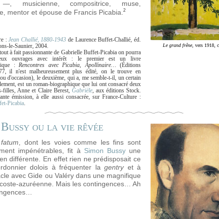
 —, musicienne, compositrice, muse,
2
ice, mentor et épouse de Francis Picabia.
re :
Jean Challié, 1880-1943
de Laurence Buffet-Challié, éd.
ns-le-Saunier, 2004.
Le grand frêne
, vers 1918, c
 tout à fait passionnante de Gabrielle Buffet-Picabia on pourra
deux ouvrages avec intérêt : le premier est un livre
hique :
Rencontres avec Picabia, Apollinaire…
(Éditions
77, il n'est malheureusement plus édité, on le trouve en
ou d'occasion), le deuxième, qui a, me semble-t-il, un certain
llement, est un roman-biographique que lui ont consacré deux
s-filles, Anne et Claire Berest,
Gabriële
, aux éditions Stock.
sante émission, à elle aussi consacrée, sur France-Culture :
fet-Picabia
.
Bussy ou la vie rêvée
n
fatum
, dont les voies comme les fins sont
ment impénétrables, fit à
Simon Bussy
une
en différente. En effet rien ne prédisposait ce
ordonnier dolois à fréquenter la
gentry
et à
acle avec Gide ou Valéry dans une magnifique
 coste-azuréenne. Mais les contingences… Ah
tingences…