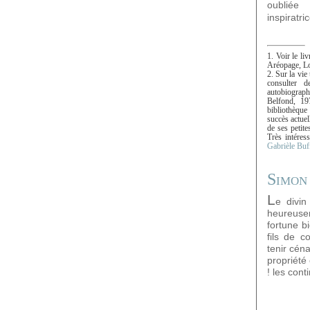
oubliée
inspiratr
1. Voir le liv
Aréopage, Lo
2. Sur la vie
consulter 
autobiograp
Belfond, 19
bibliothèque 
succès actue
de ses petite
Très intéres
Gabrièle Buf
Simon 
L
e divi
heureuse
fortune bi
fils de c
tenir cén
propriété
! les con