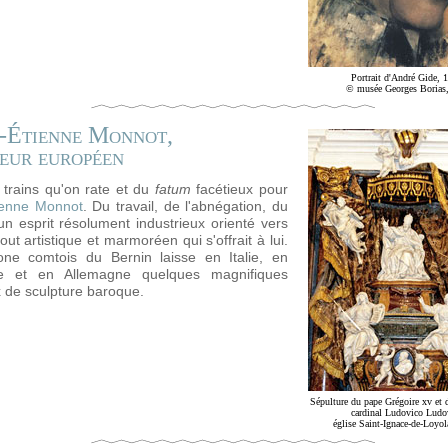
Portrait d'André Gide, 
© musée Georges Borias
e-Étienne Monnot,
eur européen
 trains qu'on rate et du
fatum
facétieux pour
tienne Monnot
. Du travail, de l'abnégation, du
 un esprit résolument industrieux orienté vers
out artistique et marmoréen qui s'offrait à lui.
one comtois du Bernin laisse en Italie, en
re et en Allemagne quelques magnifiques
de sculpture baroque.
Sépulture du pape Grégoire xv et 
cardinal Ludovico Ludo
église Saint-Ignace-de-Loyo