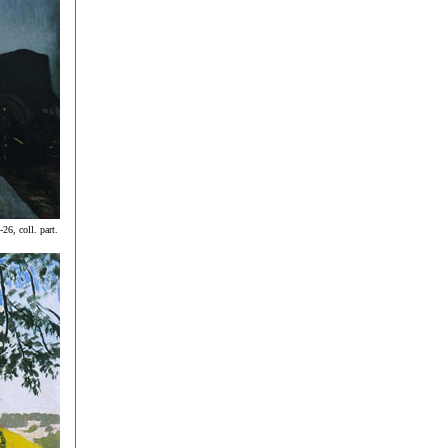
-26, coll. part.